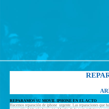
REPA
AR
REPARAMOS SU MOVIL IPHONE EN EL ACTO
Hacemos reparación de iphone urgente. Las reparaciones que hacemo