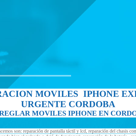
RACION MOVILES IPHONE EX
URGENTE
CORDOBA
REGLAR MOVILES IPHONE EN CORD
s son: reparación de pantalla táctil y lcd, reparación del chasis compl