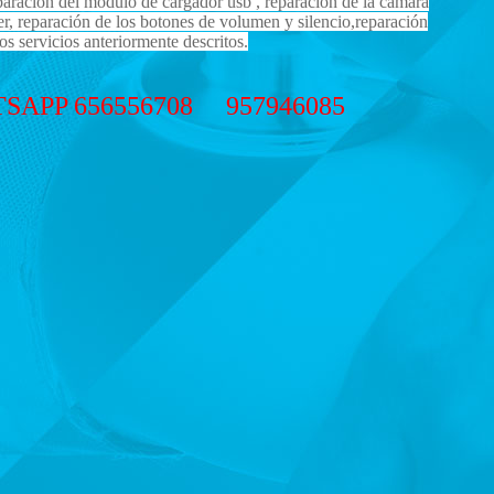
reparación del módulo de cargador usb , reparación de la cámara
wer, reparación de los botones de volumen y silencio,reparación
os servicios anteriormente descritos.
APP 656556708 957946085