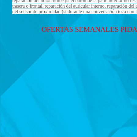
reparación del botón home (si el botón de la parte inferior no re
trasera o frontal, reparación del auricular interno, reparación d
del sensor de proximidad (si durante una conversación toca con la
OFERTAS SEMANALES PIDA