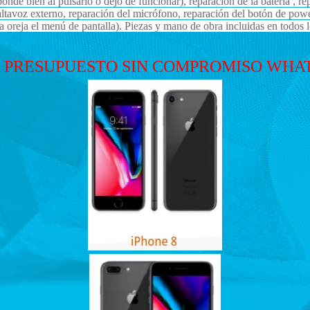
sponde bien al pulsarlo o dejó de funcionar), reparación de la batería , 
el altavoz externo, reparación del micrófono, reparación del botón de po
 oreja el menú de pantalla). Piezas y mano de obra incluidas en todos l
 PRESUPUESTO SIN COMPROMISO WHATS