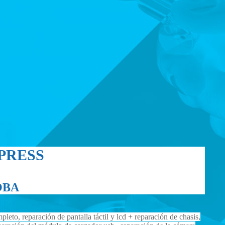
PRESS
OBA
eto, reparación de pantalla táctil y lcd + reparación de chasis,