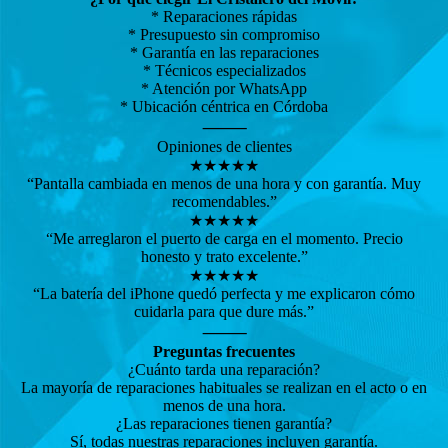
* Reparaciones rápidas
* Presupuesto sin compromiso
* Garantía en las reparaciones
* Técnicos especializados
* Atención por WhatsApp
* Ubicación céntrica en Córdoba
⸻
Opiniones de clientes
★★★★★
“Pantalla cambiada en menos de una hora y con garantía. Muy
recomendables.”
★★★★★
“Me arreglaron el puerto de carga en el momento. Precio
honesto y trato excelente.”
★★★★★
“La batería del iPhone quedó perfecta y me explicaron cómo
cuidarla para que dure más.”
⸻
Preguntas frecuentes
¿Cuánto tarda una reparación?
La mayoría de reparaciones habituales se realizan en el acto o en
menos de una hora.
¿Las reparaciones tienen garantía?
Sí, todas nuestras reparaciones incluyen garantía.