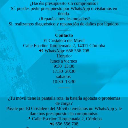
¿Hacéis presupuesto sin compromiso?
Sí, puedes pedir presupuesto por WhatsApp o visitarnos en
tienda.
¿Reparáis móviles mojados?
Sí, realizamos diagnóstico y reparación de daños por líquidos.
⸻
Contacto
El Cristalero del Móvil
Calle Escritor Torquemada 2, 14011 Córdoba
📲 WhatsApp: 656 556 708
Horario:
lunes a viernes
9:30 13:30
17:30 20:30
sabados
10:30 13:30
⸻
¿Tu móvil tiene la pantalla rota, la batería agotada o problemas
de carga?
Pásate por El Cristalero del Móvil o envíanos un WhatsApp y te
daremos presupuesto sin compromiso.
📍 Calle Escritor Torquemada 2, Córdoba
📲 656 556 708