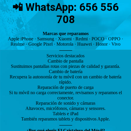
📲 WhatsApp: 656 556
708
Marcas que reparamos
Apple iPhone · Samsung · Xiaomi · Redmi · POCO · OPPO ·
Realme · Google Pixel · Motorola · Huawei · Honor · Vivo
⸻
Servicios destacados
Cambio de pantalla
Sustituimos pantallas rotas con piezas de calidad y garantía.
Cambio de batería
Recupera la autonomía de tu móvil con un cambio de batería
rápido.
Reparación de puerto de carga
Si tu móvil no carga correctamente, revisamos y reparamos el
conector.
Reparación de sonido y cámaras
Altavoces, micrófonos, cámaras y sensores.
Tablets e iPad
También reparamos tablets y dispositivos Apple.
⸻
¿Por qué elegir El Cristalero del Móvil?